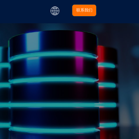
-repeat: no-repeat; background-size: cover; }
联系我们