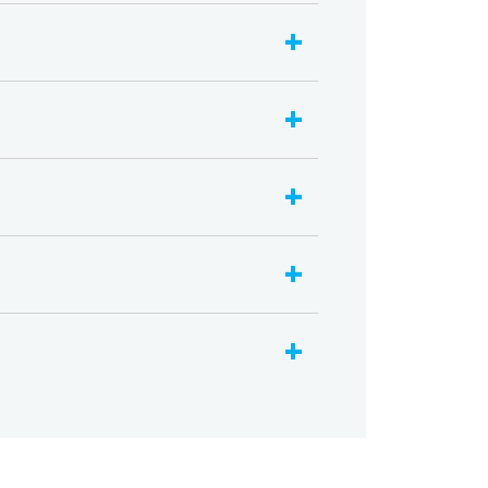
+
+
+
+
+