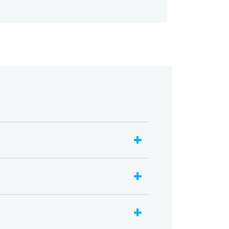
+
+
+