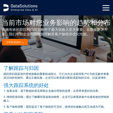
.generic_page_content_wrapper { }
当前市场对您业务影响的趋势和分布
实施有效的跟踪和归因策略对于最大化收入至关重要。在数据解决方
案，我们帮助企业利用数据理解其客户旅程并优化性能。
立即联系我们 →
了解跟踪与归因
跟踪和归因是现代营销策略的重要组成部分。它们允许企业获得客户行为的见解并衡量
其活动的有效性。通过正确实施，企业可以将资源分配给高影响的活动，以促进增长。
强大跟踪系统的好处
1. 改善决策：基于数据的洞见帮助企业做出明智的选择，从而带来更好的结果。
2. 增强投资回报：通过了解哪些渠道推动销售，企业可以将预算集中在最有效的营销策
略上。
3. 客户旅程洞察：跟踪提供了客户旅程的可见性，使得优化接触点和互动成为可能。